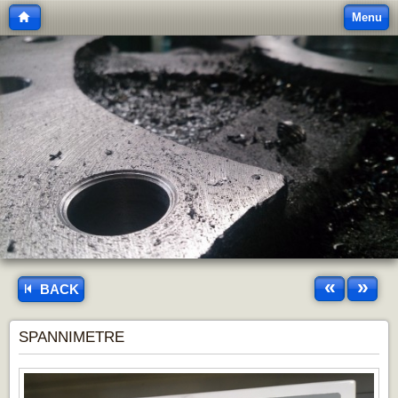
Menu
«
»
BACK
SPANNIMETRE